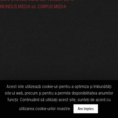
MUNDUS MEDIA vs. CORPUS MEDIA
Acest site utilizează cookie-uri pentru a optimiza și îmbunătăți
site-ul web, precum și pentru a permite disponibilitatea anumitor
funcții. Continuând să utilizați acest site, sunteți de acord cu
utilizarea cookie-urilor noastre.
Am înţeles
© studioimagic 2017
A
SiteOrigin
Theme