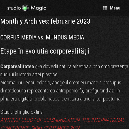
Menu
Monthly Archives:
februarie 2023
CORPUS MEDIA vs. MUNDUS MEDIA
Etape în evoluția corporealității
Corporealitatea
și-a dovedit natura arhetipală prin omniprezența
nudului în istoria artei plastice.
Aidoma unui ecou edenic, apogeul creației umane a presupus
dintotdeauna reprezentarea antropomorfă
,
prefigurând azi, în
plină eră digitală, problematica identitară a unui viitor postuman.
Studiul științific extins:
ANTHROPOLOGY OF COMMUNICATION, THE INTERNATIONAL
CONFERENCE, SIBIU, SEPTEMBER 2016