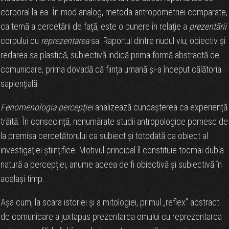
corporal la ea. În mod analog, metoda antropometriei comparate,
ca temă a cercetării de faţă, este o punere în relaţie a
prezentării
corpului cu
reprezentarea
sa. Raportul dintre nudul viu, obiectiv şi
redarea sa plastică, subiectivă indică prima formă abstractă de
comunicare, prima dovadă că fiinţa umană şi-a început călătoria
sapienţială.
Fenomenologia percepţiei
analizează cunoașterea ca experiență
trăită. În consecință, nenumărate studii antropologice pornesc de
la premisa cercetătorului ca subiect şi totodată ca obiect al
investigaţiei ştiinţifice. Motivul principal îl constituie tocmai dubla
natură a percepţiei, anume aceea de fi obiectivă şi subiectivă în
acelaşi timp.
Aşa cum, la scara istoriei și a mitologiei, primul „reflex” abstract
de comunicare a juxtapus prezentarea omului cu reprezentarea