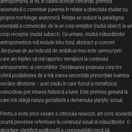
antropomorfă, la fel, în cadrul acestei cercetări, premisa
axiomatică o constituie punerea în relație a obiectului studiat cu
propria morfologie anatomică. Relaţia se reduce la paradigma
esenţială a comunicării: de la un corp-emiţător (nudul obiect) la un
corp-receptor (nudul subiect). Ca urmare, studiul măsurătorilor
antropometrice mă include întru totul, abstract și concret.
Secţiunea de aur
indicată de ombilicul meu este
semnul
prin
care am înţeles să mă raportez nemijlocit la conținutul
antropometric al cercetărilor. Destăinuirea propriului corp îmi
oferă posibilitatea de a trăi starea sincerității primordiale înaintea
oricărei dihotomii – acel stadiu în care fizicul și metafizicul
coincideau prin intuirea holistică a lumii. Este premisa genuină la
care mă obligă natura gestaltistă a demersului ştiinţific actual.
Pentru a evita orice vexare a cititorului neavizat, am scris această
scurtă prevenire referitoare la conţinutul vizual al măsurătorilor. O
abordare științifică pudibondă a
corporealității
riscă să