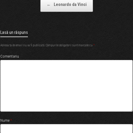
Post navigation
←
Leonardo da Vinci
Lasă un răspuns
Adresa ta de email nu va fi publicată.
Câmpurile obligatorii sunt marcate cu
*
Comentariu
Nume
*