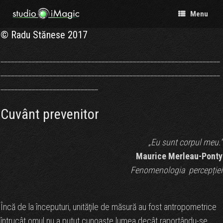
Menu
© Radu Stănese 2017
_______________________________________________________________
_______________________________________________________________
____________________________
Cuvânt prevenitor
„Eu sunt corpul meu.”
Maurice Merleau-Ponty
Fenomenologia percepției
Încă de la începuturi, unităţile de măsură au fost antropometrice
întrucât omul nu a putut cunoaşte lumea decât raportându-se