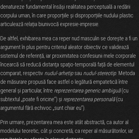
denatureze fundamental însăși realitatea perceptuală a redării
corpului uman, în care proporțiile și disproporțiile nudului plastic
articulează relația biunivocă expresie-impresie.
De altfel, exhibarea mea ca reper nud masculin
se doreşte a fi un
argument în plus pentru criteriul aleator obiectiv ce validează
sistemul de referință, iar proximitatea confesiunii mele corporale
încearcă să reducă distanţa spaţio-temporală față de elementul
comparat, respectiv
nudul-arhetip
sau
nudul-stereotip
. Metoda
de măsurare propusă face astfel o legătură empatetică între
general şi particular, între
reprezentarea generic ambiguă
(cu
subtextul „poate fi oricine”) şi
reprezentarea personală
(cu
argumentul fără echivoc „sunt chiar eu”).
Prin urmare,
prezentarea mea este atât abstractă, ca autor al
modelului teoretic, cât şi concretă, ca reper al măsurătorilor, iar