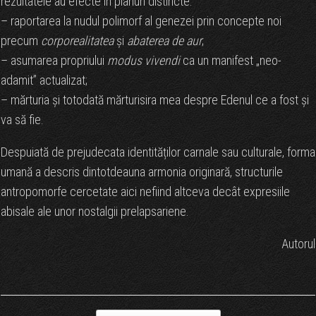
rezultatele au efecte în planuri distincte:
– raportarea la nudul polimorf al genezei prin concepte noi
precum
corporealitatea
și
abaterea de aur
;
– asumarea propriului
modus vivendi
ca un manifest „neo-
adamit” actualizat;
– mărturia şi totodată mărturisira mea despre Edenul ce a fost şi
va să fie.
Despuiată de prejudecata identităților carnale sau culturale, forma
umană a descris dintotdeauna armonia originară, structurile
antropomorfe cercetate aici nefiind altceva decât expresiile
abisale ale unor nostalgii prelapsariene.
Autorul