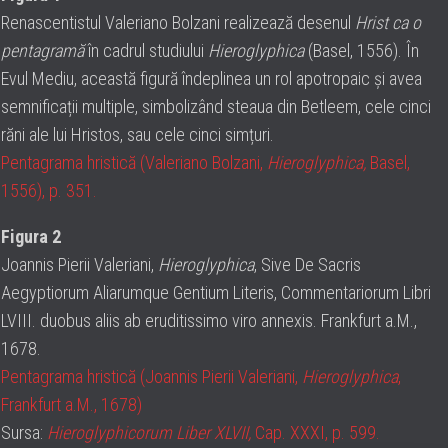
Renascentistul Valeriano Bolzani realizează desenul
Hrist ca o
pentagramă
în cadrul studiului
Hieroglyphica
(Basel, 1556). În
Evul Mediu, această figură îndeplinea un rol apotropaic și avea
semnificații multiple, simbolizând steaua din Betleem, cele cinci
răni ale lui Hristos, sau cele cinci simțuri.
Pentagrama hristică (Valeriano Bolzani,
Hieroglyphica,
Basel,
1556), p. 351.
Figura 2
Joannis Pierii Valeriani,
Hieroglyphica
, Sive De Sacris
Aegyptiorum Aliarumque Gentium Literis, Commentariorum Libri
LVIII. duobus aliis ab eruditissimo viro annexis. Frankfurt a.M.,
1678.
Pentagrama hristică (Joannis Pierii Valeriani,
Hieroglyphica
,
Frankfurt a.M., 1678)
Sursa:
Hieroglyphicorum
Liber XLVII,
Cap. XXXI, p. 599.