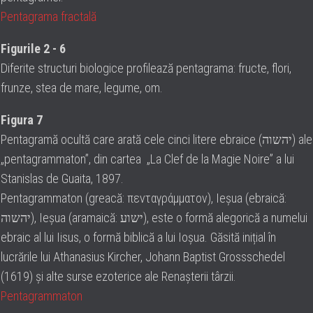
Pentagrama fractală
Figurile 2 - 6
Diferite structuri biologice profilează pentagrama: fructe, flori,
frunze, stea de mare, legume, om.
Figura 7
Pentagramă ocultă care arată cele cinci litere ebraice (יהשוה) ale
„pentagrammaton”, din cartea „La Clef de la Magie Noire” a lui
Stanislas de Guaita, 1897.
Pentagrammaton (greacă: πενταγράμματον), Ieșua (ebraică:
יהשוה), Ieșua (aramaică: ישוע), este o formă alegorică a numelui
ebraic al lui Iisus, o formă biblică a lui Ioșua. Găsită inițial în
lucrările lui Athanasius Kircher, Johann Baptist Grossschedel
(1619) și alte surse ezoterice ale Renașterii târzii.
Pentagrammaton